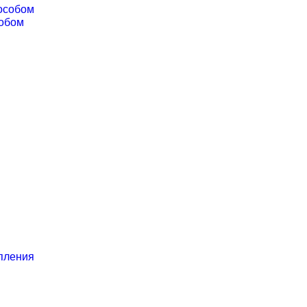
особом
собом
пления